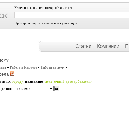
Ключевое слово или номер объявления
Пример: экспертиза сметной документации
Статьи
Компании
П
дому
ница
Работа и Карьера
Работа на дому
дела
названию
ать по:
городу
цене
e-mail
дате добавления
 регион: