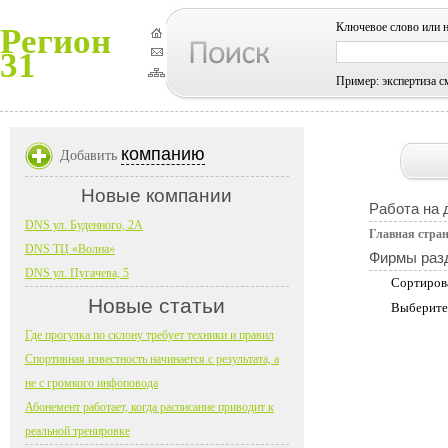
Ключевое слово или 
Регион
31
Пример: экспертиза с
компанию
Добавить
Новые компании
Работа на 
DNS ул. Буденного, 2А
Главная стра
DNS ТЦ «Волна»
Фирмы раз
DNS ул. Пугачева, 5
Сортиров
Новые статьи
Выберите
Где прогулка по склону требует техники и правил
Спортивная известность начинается с результата, а
не с громкого инфоповода
Абонемент работает, когда расписание приводит к
реальной тренировке