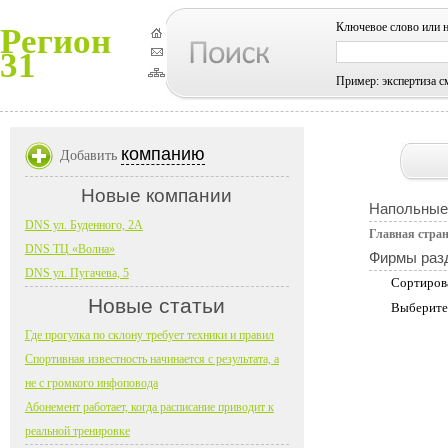
Ключевое слово или 
Регион
31
Пример: экспертиза с
компанию
Добавить
Новые компании
Напольные
DNS ул. Буденного, 2А
Главная стра
DNS ТЦ «Волна»
Фирмы раз
DNS ул. Пугачева, 5
Сортиров
Новые статьи
Выберите
Где прогулка по склону требует техники и правил
Спортивная известность начинается с результата, а
не с громкого инфоповода
Абонемент работает, когда расписание приводит к
реальной тренировке