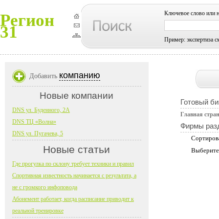
Ключевое слово или 
Регион
31
Пример: экспертиза с
компанию
Добавить
Новые компании
Готовый би
DNS ул. Буденного, 2А
Главная стра
DNS ТЦ «Волна»
Фирмы раз
DNS ул. Пугачева, 5
Сортиров
Новые статьи
Выберите
Где прогулка по склону требует техники и правил
Спортивная известность начинается с результата, а
не с громкого инфоповода
Абонемент работает, когда расписание приводит к
реальной тренировке