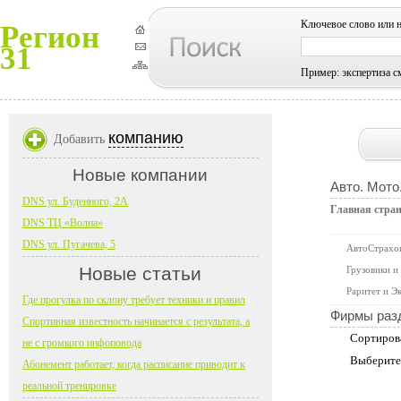
Ключевое слово или 
Регион
31
Пример: экспертиза с
компанию
Добавить
Новые компании
Авто. Мото
DNS ул. Буденного, 2А
Главная стра
DNS ТЦ «Волна»
DNS ул. Пугачева, 5
АвтоСтрахо
Новые статьи
Грузовики и
Раритет и Э
Где прогулка по склону требует техники и правил
Фирмы раз
Спортивная известность начинается с результата, а
Сортиров
не с громкого инфоповода
Выберите
Абонемент работает, когда расписание приводит к
реальной тренировке