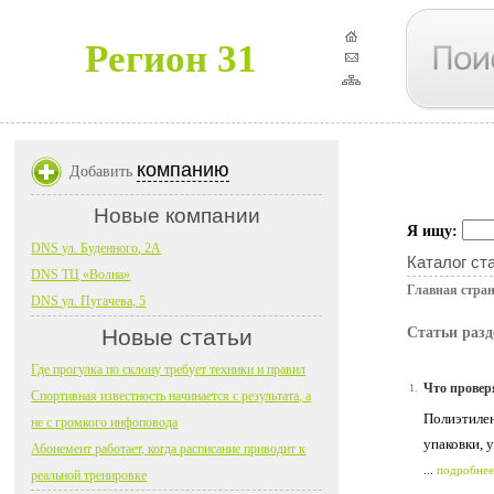
Регион 31
компанию
Добавить
Новые компании
Я ищу:
DNS ул. Буденного, 2А
Каталог ст
DNS ТЦ «Волна»
Главная стра
DNS ул. Пугачева, 5
Новые статьи
Статьи раз
Где прогулка по склону требует техники и правил
Что провер
1.
Спортивная известность начинается с результата, а
Полиэтилен
не с громкого инфоповода
упаковки, 
Абонемент работает, когда расписание приводит к
...
подробнее
реальной тренировке