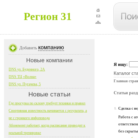
Регион 31
компанию
Добавить
Новые компании
Я ищу:
DNS ул. Буденного, 2А
Каталог ст
DNS ТЦ «Волна»
Главная стра
DNS ул. Пугачева, 5
Новые статьи
Статьи разд
Где прогулка по склону требует техники и правил
Сделка с н
1.
Спортивная известность начинается с результата, а
Работа с а
не с громкого инфоповода
ответствен
Абонемент работает, когда расписание приводит к
без скрыты
реальной тренировке