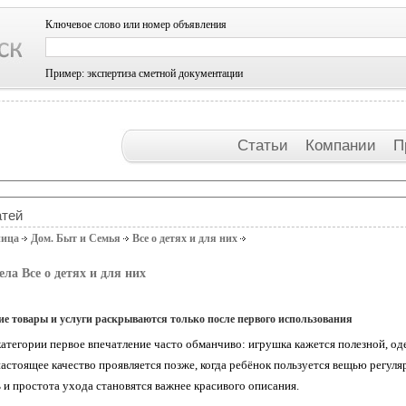
Ключевое слово или номер объявления
Пример: экспертиза сметной документации
Статьи
Компании
П
атей
ница
Дом. Быт и Семья
Все о детях и для них
ела Все о детях и для них
кие товары и услуги раскрываются только после первого использования
категории первое впечатление часто обманчиво: игрушка кажется полезной, 
настоящее качество проявляется позже, когда ребёнок пользуется вещью регуля
 и простота ухода становятся важнее красивого описания.