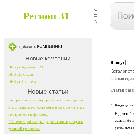
Регион 31
компанию
Добавить
Новые компании
Я ищу:
DNS ул. Буденного, 2А
Каталог ст
DNS ТЦ «Волна»
Главная стра
DNS ул. Пугачева, 5
Новые статьи
Статьи разд
Где прогулка по склону требует техники и правил
Когда детс
1.
Спортивная известность начинается с результата, а
В детской 
не с громкого инфоповода
семьи. Но 
Абонемент работает, когда расписание приводит к
уместность
реальной тренировке