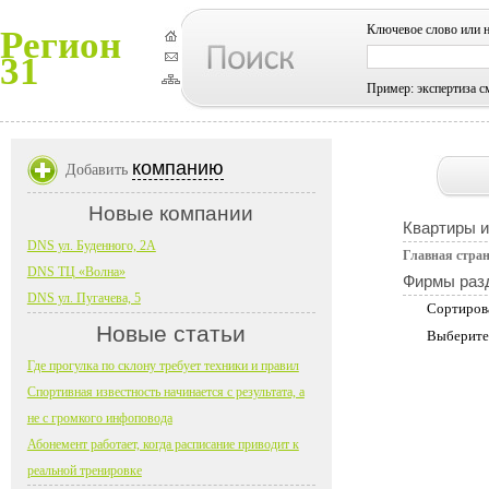
Ключевое слово или 
Регион
31
Пример: экспертиза с
компанию
Добавить
Новые компании
Квартиры 
DNS ул. Буденного, 2А
Главная стра
DNS ТЦ «Волна»
Фирмы раз
DNS ул. Пугачева, 5
Сортиров
Новые статьи
Выберите
Где прогулка по склону требует техники и правил
Спортивная известность начинается с результата, а
не с громкого инфоповода
Абонемент работает, когда расписание приводит к
реальной тренировке