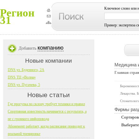
Ключевое слово или 
Регион
31
Пример: экспертиза с
компанию
Добавить
Новые компании
Медицина 
DNS ул. Буденного, 2А
Главная стра
DNS ТЦ «Волна»
DNS ул. Пугачева, 5
Беременност
Новые статьи
Лекарства. 
Стоматолог
Где прогулка по склону требует техники и правил
Фирмы раз
Спортивная известность начинается с результата, а
Сортиров
не с громкого инфоповода
Выберите
Абонемент работает, когда расписание приводит к
реальной тренировке