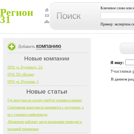
Ключевое слово или 
Регион
31
Пример: экспертиза с
компанию
Добавить
Новые компании
Я ищу:
DNS ул. Буденного, 2А
Участники 
DNS ТЦ «Волна»
В данном раз
DNS ул. Пугачева, 5
Новые статьи
Где прогулка по склону требует техники и правил
Спортивная известность начинается с результата, а
не с громкого инфоповода
Абонемент работает, когда расписание приводит к
реальной тренировке