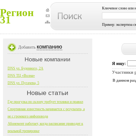
Ключевое слово или 
Регион
31
Пример: экспертиза с
компанию
Добавить
Новые компании
Я ищу:
DNS ул. Буденного, 2А
Участники 
DNS ТЦ «Волна»
В данном раз
DNS ул. Пугачева, 5
Новые статьи
Где прогулка по склону требует техники и правил
Спортивная известность начинается с результата, а
не с громкого инфоповода
Абонемент работает, когда расписание приводит к
реальной тренировке