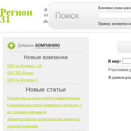
Ключевое слово или 
Регион
31
Пример: экспертиза с
компанию
Добавить
Новые компании
Я ищу:
DNS ул. Буденного, 2А
Участники 
DNS ТЦ «Волна»
В данном раз
DNS ул. Пугачева, 5
Новые статьи
Где прогулка по склону требует техники и правил
Спортивная известность начинается с результата, а
не с громкого инфоповода
Абонемент работает, когда расписание приводит к
реальной тренировке