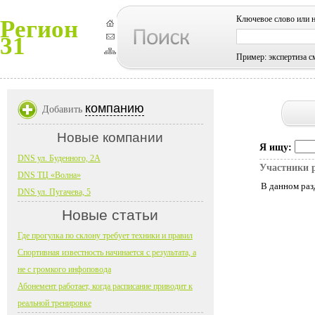
Ключевое слово или 
Регион
31
Пример: экспертиза с
компанию
Добавить
Новые компании
Я ищу:
DNS ул. Буденного, 2А
Участники 
DNS ТЦ «Волна»
В данном раз
DNS ул. Пугачева, 5
Новые статьи
Где прогулка по склону требует техники и правил
Спортивная известность начинается с результата, а
не с громкого инфоповода
Абонемент работает, когда расписание приводит к
реальной тренировке