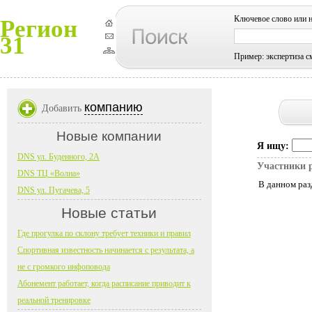
Ключевое слово или 
Регион
31
Пример: экспертиза с
компанию
Добавить
Новые компании
Я ищу:
DNS ул. Буденного, 2А
Участники 
DNS ТЦ «Волна»
В данном раз
DNS ул. Пугачева, 5
Новые статьи
Где прогулка по склону требует техники и правил
Спортивная известность начинается с результата, а
не с громкого инфоповода
Абонемент работает, когда расписание приводит к
реальной тренировке