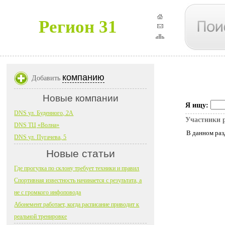
Регион 31
компанию
Добавить
Новые компании
Я ищу:
DNS ул. Буденного, 2А
Участники 
DNS ТЦ «Волна»
В данном раз
DNS ул. Пугачева, 5
Новые статьи
Где прогулка по склону требует техники и правил
Спортивная известность начинается с результата, а
не с громкого инфоповода
Абонемент работает, когда расписание приводит к
реальной тренировке