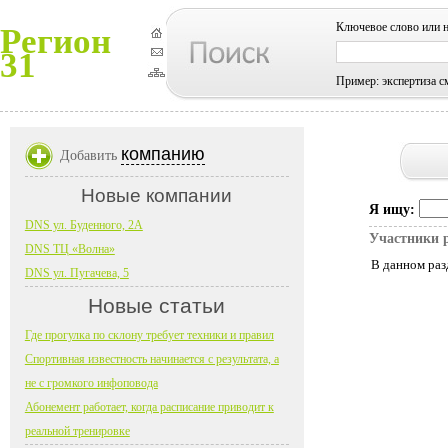
Ключевое слово или 
Регион
31
Пример: экспертиза с
компанию
Добавить
Новые компании
Я ищу:
DNS ул. Буденного, 2А
Участники 
DNS ТЦ «Волна»
В данном раз
DNS ул. Пугачева, 5
Новые статьи
Где прогулка по склону требует техники и правил
Спортивная известность начинается с результата, а
не с громкого инфоповода
Абонемент работает, когда расписание приводит к
реальной тренировке