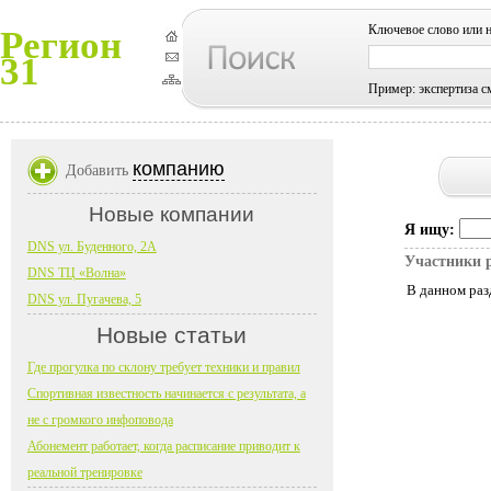
Ключевое слово или 
Регион
31
Пример: экспертиза с
компанию
Добавить
Новые компании
Я ищу:
DNS ул. Буденного, 2А
Участники 
DNS ТЦ «Волна»
В данном раз
DNS ул. Пугачева, 5
Новые статьи
Где прогулка по склону требует техники и правил
Спортивная известность начинается с результата, а
не с громкого инфоповода
Абонемент работает, когда расписание приводит к
реальной тренировке