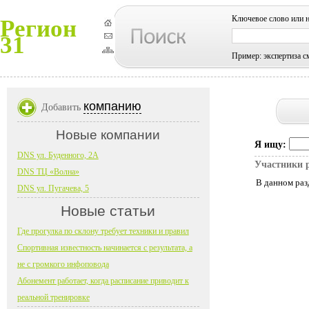
Ключевое слово или 
Регион
31
Пример: экспертиза с
компанию
Добавить
Новые компании
Я ищу:
DNS ул. Буденного, 2А
Участники 
DNS ТЦ «Волна»
В данном раз
DNS ул. Пугачева, 5
Новые статьи
Где прогулка по склону требует техники и правил
Спортивная известность начинается с результата, а
не с громкого инфоповода
Абонемент работает, когда расписание приводит к
реальной тренировке