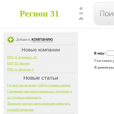
Регион 31
компанию
Добавить
Новые компании
Я ищу:
DNS ул. Буденного, 2А
Участники 
DNS ТЦ «Волна»
В данном раз
DNS ул. Пугачева, 5
Новые статьи
Где прогулка по склону требует техники и правил
Спортивная известность начинается с результата, а
не с громкого инфоповода
Абонемент работает, когда расписание приводит к
реальной тренировке