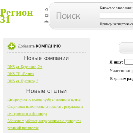
Ключевое слово или 
Регион
31
Пример: экспертиза с
компанию
Добавить
Новые компании
Я ищу:
DNS ул. Буденного, 2А
Участники 
DNS ТЦ «Волна»
В данном раз
DNS ул. Пугачева, 5
Новые статьи
Где прогулка по склону требует техники и правил
Спортивная известность начинается с результата, а
не с громкого инфоповода
Абонемент работает, когда расписание приводит к
реальной тренировке