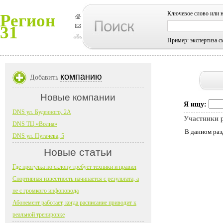
Ключевое слово или 
Регион
31
Пример: экспертиза с
компанию
Добавить
Новые компании
Я ищу:
DNS ул. Буденного, 2А
Участники 
DNS ТЦ «Волна»
В данном раз
DNS ул. Пугачева, 5
Новые статьи
Где прогулка по склону требует техники и правил
Спортивная известность начинается с результата, а
не с громкого инфоповода
Абонемент работает, когда расписание приводит к
реальной тренировке