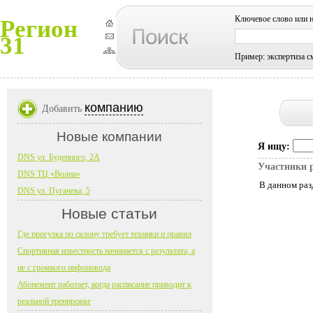
Ключевое слово или 
Регион
31
Пример: экспертиза с
компанию
Добавить
Новые компании
Я ищу:
DNS ул. Буденного, 2А
Участники 
DNS ТЦ «Волна»
В данном раз
DNS ул. Пугачева, 5
Новые статьи
Где прогулка по склону требует техники и правил
Спортивная известность начинается с результата, а
не с громкого инфоповода
Абонемент работает, когда расписание приводит к
реальной тренировке