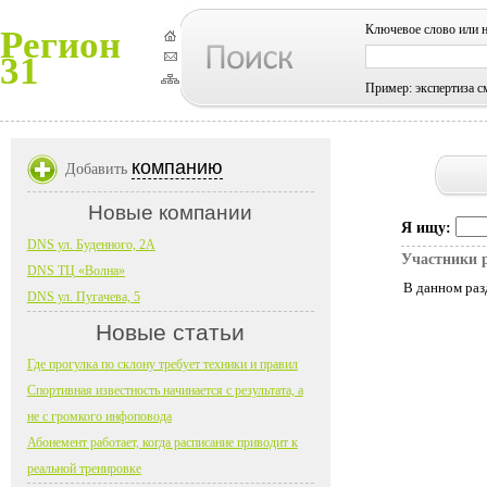
Ключевое слово или 
Регион
31
Пример: экспертиза с
компанию
Добавить
Новые компании
Я ищу:
DNS ул. Буденного, 2А
Участники 
DNS ТЦ «Волна»
В данном раз
DNS ул. Пугачева, 5
Новые статьи
Где прогулка по склону требует техники и правил
Спортивная известность начинается с результата, а
не с громкого инфоповода
Абонемент работает, когда расписание приводит к
реальной тренировке