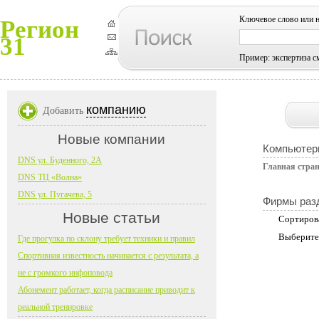
Ключевое слово или 
Регион
31
Пример: экспертиза с
компанию
Добавить
Новые компании
Компьютер
DNS ул. Буденного, 2А
Главная стра
DNS ТЦ «Волна»
DNS ул. Пугачева, 5
Фирмы раз
Новые статьи
Сортиров
Выберите
Где прогулка по склону требует техники и правил
Спортивная известность начинается с результата, а
не с громкого инфоповода
Абонемент работает, когда расписание приводит к
реальной тренировке