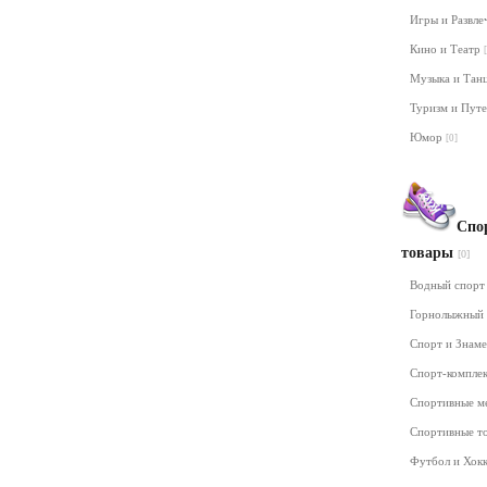
Игры и Развл
Кино и Театр
Музыка и Та
Туризм и Пут
Юмор
[0]
Спо
товары
[0]
Водный спор
Горнолыжный
Спорт и Знам
Спорт-компле
Спортивные м
Спортивные т
Футбол и Хок