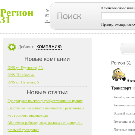
Ключевое слово или 
Регион
31
Пример: экспертиза с
компанию
Добавить
Новые компании
Регион 31
DNS ул. Буденного, 2А
DNS ТЦ «Волна»
Авт
DNS ул. Пугачева, 5
Транспорт
[0
Новые статьи
АвтоСтрахов
Где прогулка по склону требует техники и правил
Автокосметика
Спортивная известность начинается с результата, а
Водный транс
не с громкого инфоповода
Грузовики и 
Абонемент работает, когда расписание приводит к
реальной тренировке
Легковые авт