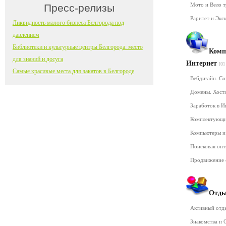
Мото и Вело 
Пресс-релизы
Раритет и Экс
Ликвидность малого бизнеса Белгорода под
давлением
Библиотеки и культурные центры Белгорода: место
Комп
для знаний и досуга
Интернет
[0]
Самые красивые места для закатов в Белгороде
Вебдизайн. Со
Домены. Хост
Заработок в 
Комплектующ
Компьютеры и
Поисковая оп
Продвижение 
Отды
Активный от
Знакомства и