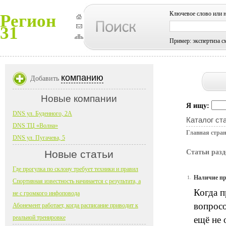
Ключевое слово или 
Регион
31
Пример: экспертиза с
компанию
Добавить
Новые компании
Я ищу:
DNS ул. Буденного, 2А
Каталог ст
DNS ТЦ «Волна»
Главная стра
DNS ул. Пугачева, 5
Новые статьи
Статьи разд
Где прогулка по склону требует техники и правил
Наличие пр
1.
Спортивная известность начинается с результата, а
Когда п
не с громкого инфоповода
вопросо
Абонемент работает, когда расписание приводит к
реальной тренировке
ещё не 