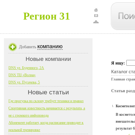
Регион 31
компанию
Добавить
Новые компании
Я ищу:
DNS ул. Буденного, 2А
Каталог ст
DNS ТЦ «Волна»
Главная стра
DNS ул. Пугачева, 5
Новые статьи
Статьи разд
Где прогулка по склону требует техники и правил
Косметолог
1.
Спортивная известность начинается с результата, а
В косметол
не с громкого инфоповода
вмешательс
Абонемент работает, когда расписание приводит к
результат б
реальной тренировке