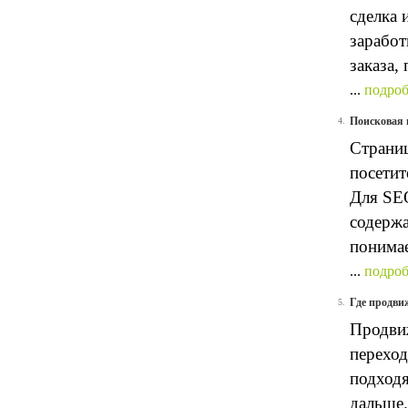
сделка 
заработ
заказа,
...
подроб
Поисковая 
4.
Страниц
посетит
Для SEO
содержа
понимае
...
подроб
Где продви
5.
Продвиж
переход
подходя
дальше.