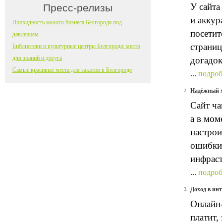
У сайта
Пресс-релизы
и аккур
Ликвидность малого бизнеса Белгорода под
посетит
давлением
страниц
Библиотеки и культурные центры Белгорода: место
для знаний и досуга
догадок
Самые красивые места для закатов в Белгороде
...
подроб
Надёжный х
2.
Сайт ча
а в мом
настрои
ошибки.
инфраст
...
подроб
Доход в ин
3.
Онлайн-
платит,