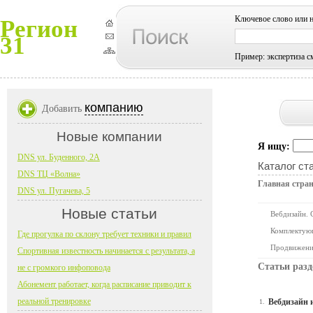
Ключевое слово или 
Регион
31
Пример: экспертиза с
компанию
Добавить
Новые компании
Я ищу:
DNS ул. Буденного, 2А
Каталог ст
DNS ТЦ «Волна»
Главная стра
DNS ул. Пугачева, 5
Новые статьи
Вебдизайн. 
Комплектую
Где прогулка по склону требует техники и правил
Продвижени
Спортивная известность начинается с результата, а
Статьи раз
не с громкого инфоповода
Абонемент работает, когда расписание приводит к
реальной тренировке
Вебдизайн 
1.