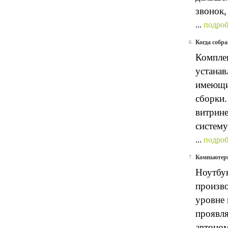
звонок,
...
подроб
Когда собра
6.
Комплек
устанав
имеющим
сборки.
витрине
систему
...
подроб
Компьютеры
7.
Ноутбу
произво
уровне 
проявля
автоном