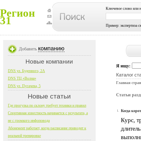
Ключевое слово или 
Регион
31
Пример: экспертиза с
компанию
Добавить
Новые компании
Я ищу:
DNS ул. Буденного, 2А
Каталог ст
DNS ТЦ «Волна»
Главная стра
DNS ул. Пугачева, 5
Новые статьи
Статьи раз
Где прогулка по склону требует техники и правил
Когда коро
1.
Спортивная известность начинается с результата, а
Курс, т
не с громкого инфоповода
длитель
Абонемент работает, когда расписание приводит к
реальной тренировке
выполня