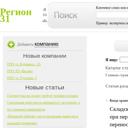
Ключевое слово или 
Регион
31
Пример: экспертиза с
компанию
Добавить
Новые компании
Я ищу:
DNS ул. Буденного, 2А
Каталог ст
DNS ТЦ «Волна»
Главная стра
DNS ул. Пугачева, 5
Новые статьи
Статьи разд
Где прогулка по склону требует техники и правил
Когда хран
1.
Спортивная известность начинается с результата, а
Складск
не с громкого инфоповода
при пер
Абонемент работает, когда расписание приводит к
реальной тренировке
перенос