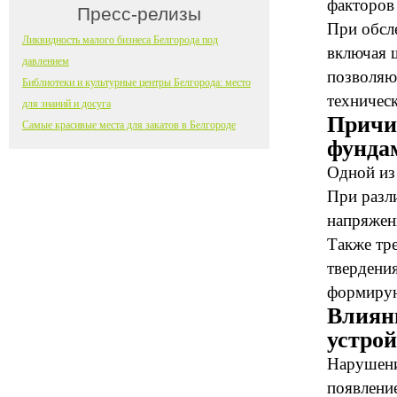
факторов 
Пресс-релизы
При обсл
Ликвидность малого бизнеса Белгорода под
включая 
давлением
позволяют
Библиотеки и культурные центры Белгорода: место
техничес
для знаний и досуга
Причи
Самые красивые места для закатов в Белгороде
фунда
Одной из
При разл
напряжени
Также тре
твердени
формирую
Влиян
устрой
Нарушени
появлени