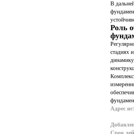
В дальней
фундамен
устойчив
Роль о
фунда
Регулярн
стадиях и
динамику
конструк
Комплекс
измерени
обеспечи
фундамен
Адрес ис
Добавле
Срок дей